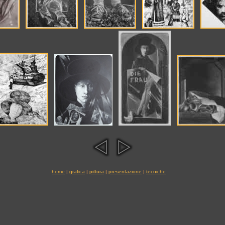
home
|
grafica
|
pittura
|
presentazione
|
tecniche