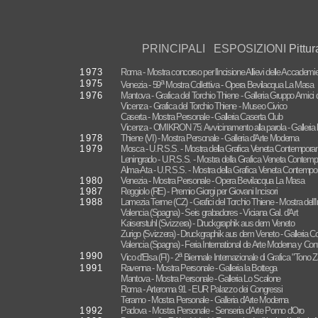
PRINCIPALI ESPOSIZIONI
Pittur
1973
Roma - Mostra concorso per l'incisione Allievi delle Accademie di
a
1975
Venezia - 59
Mostra Collettiva - Opera Bevilacqua La Masa
1976
Mantova - Grafica del Torchio Thiene - Galleria Gruppo Amici de
Vicenza - Grafica del Torchio Thiene - Museo Civico
Caserta - Mostra Personale - Galleria Caserta Club
Vicenza - OMIKRON 75: Avvicinamento alla parola - Galleria l
1978
Thiene (VI) - Mostra Personale - Galleria d'Arte Moderna
1979
Mosca - U.R.S.S. - Mostra della Grafica Veneta Contempora
Leningrado - U.R.S.S. - Mostra della Grafica Veneta Contemp
Alma-Ata - U.R.S.S. - Mostra della Grafica Veneta Contempor
1980
Venezia - Mostra Personale - Opera Bevilacqua La Masa
1987
Reggiolo (RE) - Premio Giorgi per Giovani Incisori
1988
Lamezia Terme (CZ) - Grafici del Torchio Thiene - Mostra dell'
Valencia (Spagna) - Seis grabadores - Viciana Gal. d'Art
Kaiserstuhl (Svizzera) - Druckgraphik aus dem Veneto
Zurigo (Svizzera) - Druckgraphik aus dem Veneto - Galleria Col
Valencia (Spagna) - Feria International de Arte Moderna y C
a
1990
Vico d'Elsa (FI) - 2
Biennale Internazionale di Grafica "Tono 
1991
Ravenna - Mostra Personale - Galleria la Bottega
Mantova - Mostra Personale - Galleria Lo Scalone
Roma - Arteroma 91 - EUR Palazzo dei Congressi
Teramo - Mostra Personale - Galleria d'Arte Moderna
1992
Padova - Mostra Personale - Senseria d'Arte Pomo d'Oro