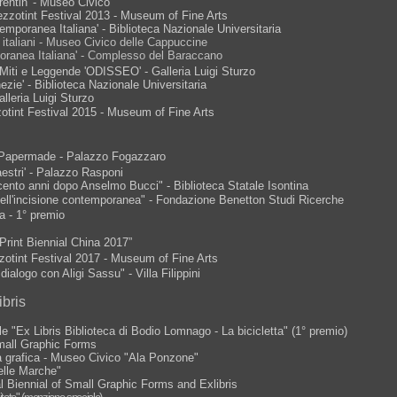
entin' - Museo Civico
ezzotint Festival 2013 - Museum of Fine Arts
mporanea Italiana' - Biblioteca Nazionale Universitaria
i italiani - Museo Civico delle Cappuccine
poranea Italiana' - Complesso del Baraccano
Miti e Leggende 'ODISSEO' - Galleria Luigi Sturzo
ezie' - Biblioteca Nazionale Universitaria
lleria Luigi Sturzo
zotint Festival 2015 - Museum of Fine Arts
a/Papermade - Palazzo Fogazzaro
estri' - Palazzo Rasponi
 cento anni dopo Anselmo Bucci" - Biblioteca Statale Isontina
 nell'incisione contemporanea" - Fondazione Benetton Studi Ricerche
a - 1° premio
Print Biennial China 2017”
zotint Festival 2017 - Museum of Fine Arts
dialogo con Aligi Sassu" - Villa Filippini
bris
 "Ex Libris Biblioteca di Bodio Lomnago - La bicicletta" (1° premio)
Small Graphic Forms
la grafica - Museo Civico "Ala Ponzone"
elle Marche"
al Biennial of Small Graphic Forms and Exlibris