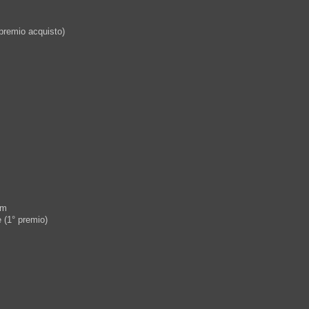
 premio acquisto)
um
 (1° premio)