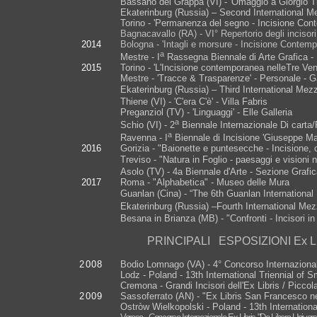
Bassano del Grappa (VI) - 'Omaggio a Giorgio Tr
Ekaterinburg (Russia) – Second International M
Torino - 'Permanenza del segno - Incisione Conte
Bagnacavallo (RA) - VI° Repertorio degli incisor
2014
Bologna - 'Intagli e morsure - Incisione Contem
a
Mestre - I
Rassegna Biennale di Arte Grafica - 
2015
Torino - 'L'Incisione contemporanea nelleTre Ven
Mestre - 'Tracce & Trasparenze' - Personale - Ga
Ekaterinburg (Russia) – Third International Mez
Thiene (VI) - 'C'era C'è' - Villa Fabris
Preganziol (TV) - 'Linguaggi' - Elle Galleria
a
Schio (VI) - 2
Biennale Internazionale Di cart
a
Ravenna -
I
Biennale di Incisione 'Giuseppe Ma
2016
Gorizia - "Baionette e puntesecche - Incisione,
Treviso - "Natura in Foglio - paesaggi e visioni
Asolo (TV) - 4a Biennale d'Arte - Sezione Grafic
2017
Roma - "Alphabetica" - Museo delle Mura
Guanlan (Cina) - “The 6th Guanlan International 
Ekaterinburg (Russia) –Fourth International Mez
Besana in Brianza (MB) - "Confronti - Incisori in 
PRINCIPALI ESPOSIZIONI Ex Li
2008
Bodio Lomnago (VA) - 4° Concorso Internazionale
Lodz - Poland - 13th International Triennial of 
Cremona - Grandi Incisori dell'Ex Libris / Picco
2009
Sassoferrato (AN) - "Ex Libris San Francesco n
Ostròw Wielkopolski - Poland - 13th Internation