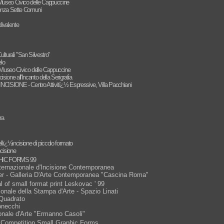
- Museo Civico delle Cappuccine
genza Sette Comuni
ivalente
urali "San Silvestro"
elo
 - Museo Civico delle Cappuccine
sione all'Incanto della Serigrafia
ISIONE - Centro Attivitï¿½ Espressive, Villa Pacchiani
ra
lï¿½incisione di piccolo formato
cisione
PHIC FORMS 99
ernazionale d'Incisione Contemporanea
er - Galleria D'Arte Contemporanea "Cascina Roma"
l of small format print Leskovac ' 99
ionale della Stampa d'Arte - Spazio Linati
l Quadrato
onecchi
onale d'Arte "Ermanno Casoli"
al Competition Small Graphic Forms