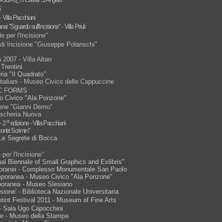
S
- Villa Pacchiani
 "Sguardo sull'Incisione" - Villa Priuli
e per l'Incisione"
di Incisione "Giuseppe Polanschi"
a 2007 - Villa Altan
Trentini
ria "Il Quadrato"
taliani -
Museo Civico delle Cappuccine
IC FORMS
seo Civico "Ala Ponzone"
ione "Gianni Demo"
escheria Nuova
a
 - 2
edizione - Villa Pacchiani
contri Scrimin"
 Le Segrete di Bocca
per l'Incisione"
nal Biennale of Small Graphics and Exlibris"
mporanei - Complesso Monumentale San Paolo
emporanea - Museo Civico "Ala Ponzone"
mporanea - Museo Slesiano
cisione' - Biblioteca Nazionale Universitaria
otint Festival 2011 - Museum of Fine Arts
 - Sala Ugo Capocchini
ale - Museo della Stampa