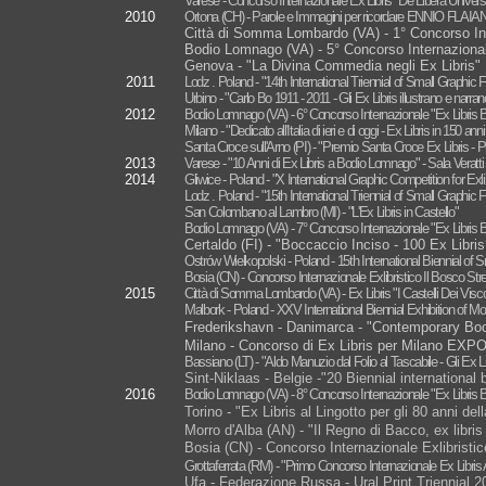
Varese - Concorso Internazionale Ex Libris "De Libera Univers
2010
Ortona (CH) - Parole e Immagini per ricordare ENNIO FLAIA
Città di Somma Lombardo (VA) - 1° Concorso Inte
Bodio Lomnago (VA) - 5° Concorso Internazionale
Genova - "La Divina Commedia negli Ex Libris" 
2011
Lodz . Poland - "14th International Triennial of Small Graphic
Urbino - "Carlo Bo 1911 - 2011 - Gli Ex Libris illustrano e narran
2012
Bodio Lomnago (VA) - 6° Concorso Internazionale "Ex Libris B
Milano - "Dedicato all'Italia di ieri e di oggi - Ex Libris in 150 a
Santa Croce sull'Arno (PI) - "Premio Santa Croce Ex Libris - Pi
2013
Varese - "10 Anni di Ex Libris a Bodio Lomnago" - Sala Veratti
2014
Gliwice - Poland - "X International Graphic Competition for Exlib
L
odz . Poland - "15th International Triennial of Small Graphic
San Colombano al Lambro (MI) - "L'Ex Libris in Castello"
Bodio Lomnago (VA) - 7° Concorso Internazionale "Ex Libris 
Certaldo (FI) - "Boccaccio Inciso - 100 Ex Libris 
Ostrów Wielkopolski - Poland - 15th International Biennial of 
Bosia (CN) - Concorso Internazionale Exlibristico Il Bosco Str
2015
Città di Somma Lombardo (VA) - Ex Libris "I Castelli Dei Visco
Malbork - Poland - XXV International Biennial Exhibition of Mo
Frederikshavn - Danimarca - "Contemporary Boo
Milano - Concorso di Ex Libris per Milano EXPO 2
Bassiano (LT) - "Aldo Manuzio dal Folio al Tascabile - Gli Ex Li
Sint-Niklaas - Belgie -"20 Biennial internationa
2016
Bodio Lomnago (VA) - 8° Concorso Internazionale "Ex Libris B
Torino - "Ex Libris al Lingotto per gli 80 anni de
Morro d'Alba (AN) - "Il Regno di Bacco, ex libris
Bosia (CN) - Concorso Internazionale Exlibristic
Grottaferrata (RM) - "Primo Concorso Internazionale Ex Libris
Ufa - Federazione Russa - Ural Print Triennial