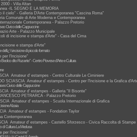
 2000 - Villa Altan
mporanea -IL SEGNO E LA MEMORIA
o il cielo" - Galleria D'Arte Contemporanea "Cascina Roma"
eria Comunale di Arte Moderna e Contemporanea
nternazionale Contemporanea - Palazzo Pretorio
eo Civico delle Cappuccine
azio Arte - Palazzo Municipale
coli di incisione e stampa d'Arte" - Casa del Cima
 incisione e stampa d'Arte"
dellï¿½incisione di piccolo formato
 per l'Incisione"
lo Beolco dito Ruzante" - Centro Piovese d'Arte e Cultura
ene
A Amateur d' estampes - Centro Culturale Le Ciminiere
 SCIASCIA Amateur d' estampes - Centro per l'Incisione e la Grafica d'Art
seo Civico delle Cappuccine
A Amateur d' estampes - Galleria "Il Bisonte"
FRANCESCO PETRARCA - Palazzo Pretorio
IA Amateur d' estampes - Scuola Internazionale di Grafica
cisione Alzaia
A Amateur d' estampes - Fondation Taylor
iana Contemporanea
 Amateur d' estampes - Castello Sforzesco - Civica Raccolta di Stampe "A
ro di Cultura La Medusa
 per l'Incisione"
SOGLIA ï¿½ Castel S.Angelo