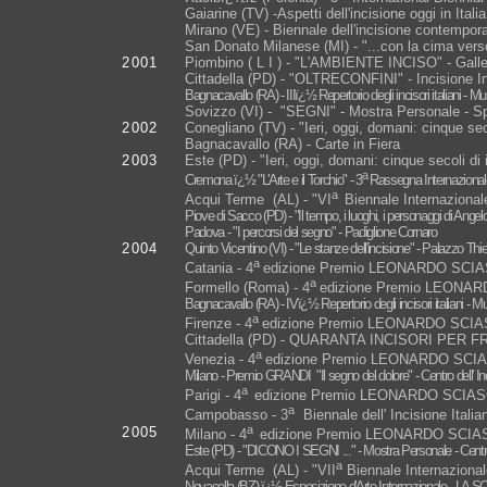
Gaiarine (TV) -Aspetti dell'incisione oggi in Italia
Mirano (VE) - Biennale dell'incisione conte
San Donato Milanese (MI) - "...con la cima vers
2001
Piombino ( L I ) - "L'AMBIENTE INCISO" - Gall
Cittadella (PD) - "OLTRECONFINI" - Incisione I
Bagnacavallo (RA) - IIIï¿½ Repertorio degli incisori italiani -
Mus
Sovizzo (VI) - "SEGNI" - Mostra Personale - Sp
2002
Conegliano (TV) - "Ieri, oggi, domani: cinque se
Bagnacavallo (RA) - Carte in Fiera
2003
Este (PD) - "Ieri, oggi, domani: cinque secoli di
a
Cremona ï¿½ "L'Arte e il Torchio" - 3
Rassegna Internazionale 
a
Acqui Terme (AL) - "VI
Biennale Internazionale
Piove di Sacco (PD) - "Il tempo, i luoghi, i personaggi di Ange
Padova - "I percorsi del segno" - Padiglione Cornaro
2004
Quinto Vicentino (VI) - "Le stanze dell'incisione" - Palazzo Thi
a
Catania - 4
edizione Premio LEONARDO SCIASCI
a
Formello (Roma) - 4
edizione Premio LEONARDO
Bagnacavallo (RA) - IVï¿½ Repertorio degli incisori italiani -
Mu
a
Firenze - 4
edizione Premio LEONARDO SCIASCI
Cittadella (PD) - QUARANTA INCISORI PER 
a
Venezia - 4
edizione Premio LEONARDO SCIASC
Milano - Premio GRANDI "Il segno del dolore" - Centro dell' In
a
Parigi - 4
edizione Premio LEONARDO SCIASCI
a
Campobasso - 3
Biennale dell' Incisione Ital
a
2005
Milano - 4
edizione Premio LEONARDO SCIASCIA
Este (PD) - "DICONO I SEGNI ..." - Mostra Personale - Cent
a
Acqui Terme (AL) - "VII
Biennale Internazionale
Novacella (BZ) ï¿½ Esposizione d'Arte Internazionale - LA 