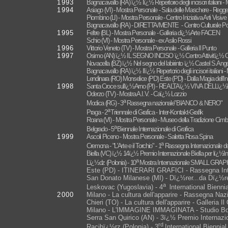
1993
Bagnacavallo (RA) ï¿½ Iï¿½ Repertorio degli incisori italiani 
1994
Asiago (VI) - Mostra Personale - Sala delle Maschere - Reg
Piombino (LI) - Mostra Personale - Centro Iniziativa Arti Visive
Bagnacavallo (RA) - DIRETTA/MENTE - Centro Culturale Pol
1995
Feltre (BL) - Mostra Personale - Galleria dï¿½Arte FACEN
Schio (VI) - Mostra Personale - ex Asilo Rossi
1996
Vittorio Veneto (TV) - Mostra Personale - Galleria Il Punto
1997
Osimo (AN) ï¿½ IL SEGNO INCISO ï¿½ Centro Attivitï¿½ Cult
Novacella (BZ) ï¿½ Nel segno del labirinto ï¿½ Castel S.Ang
Bagnacavallo (RA) ï¿½ IIï¿½ Repertorio degli incisori italiani
Lendinara (RO) Monselice (PD) Este (PD) - Dalla Magia dell'Inci
1998
Santa Croce sullï¿½Arno (PI) - REALTAï¿½ VIVA DELLï¿½INC
Oderzo (TV) - Mostra A.I.V. - Caï¿½ Lozzio
a
Modica (RG) - 3
Rassegna nazionale"BIANCO & NERO"
a
Praga - 2
Triennale di Grafica - Inter-Kontakt-Grafik
Roana (VI) - Mostra Personale - Museo della Tradizione Cimb
a
Belgrado - 5
Biennale Internazionale di Grafica
1999
Ascoli Piceno - Mostra Personale - Saletta Rosa Spina
a
Cremona - "L'Arte e il Torchio" - 1
Rassegna Internazionale del
Biella (VC) ï¿½ 14ï¿½ Premio Internazionale Biella per lï¿½In
a
Lï¿½dz (Polonia) - 10
Mostra Internazionale SMALL GRA
Este (PD) - ITINERARI GRAFICI - Rassegna Int
San Donato Milanese (MI) - Dï¿½rer...da Dï¿½r
a
Leskovac (Yugoslavia) - 4
lnternational Biennia
2000
Milano - La cultura dell'apparire - Rassegna Naz
Chieri (TO) - La cultura dell'apparire - Galleria I
Milano - L'IMMAGINE IMMAGINATA - Studio B
Serra San Quirico (AN) - 3ï¿½ Premio Internazi
rd
Racibï¿½rz (Polonia) - 3
International Bienni