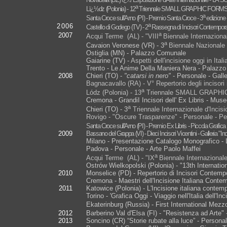
a
Lï¿½dz (Polonia) - 12
Triennale SMALL GRAPHIC FORM
a
Santa Croce sull'Arno (PI) - Premio Santa Croce - 3
edizione 
a
2006
Castello di Godego (TV) - 2
Rassegna di Incisori Contemporanei
a
2007
Acqui Terme (AL) - "VIII
Biennale Internazional
a
Cavaion Veronese (VR) - 3
Biennale Nazionale 
Ostiglia (MN) - Palazzo Comunale
Gaiarine (TV) -
Aspetti dell'incisione oggi in Itali
Trento - Le Anime Della Maniera Nera - Palazzo 
2008
Chieri (TO) -
"catarsi in nero"
- Personale - Galle
Bagnacavallo (RA) - V° Repertorio degli incisori i
a
Lódz (Polonia) - 13
Triennale SMALL GRAPH
Cremona - GrandiI Incisori dell' Ex Libris - Mu
a
Chieri (TO) - 3
Triennale Internazionale d'Incis
Rovigo - "Oscure Trasparenze" - Personale - P
Santa Croce sull'Arno (PI) - Premio Ex Libris - Piccola Grafica
2009
Bassano del Grappa (VI) - Dieci Incisori Vicentini - Galleria "In
Milano - Presentazione Catalogo Monografico -
Padova - Personale - Arte Paolo Maffei
a
Acqui Terme (AL) - "IX
Biennale Internazionale 
Ostrów Wielkopolski (Polonia) - "13th Internatio
2010
Monselice (PD) - Repertorio di Incisori Conte
Cremona - Maestri dell'Incisione Italiana Cont
2011
Katowice (Polonia) - L'Incisione italiana conte
Torino - 'Grafica Oggi - Viaggio nell'Italia dell'In
Ekaterinburg (Russia) - First International Mezz
2012
Barberino Val d'Elsa (FI) - "Resistenza ad Arte"
2013
Soncino (CR) “Storie rubate alla luce” - Person