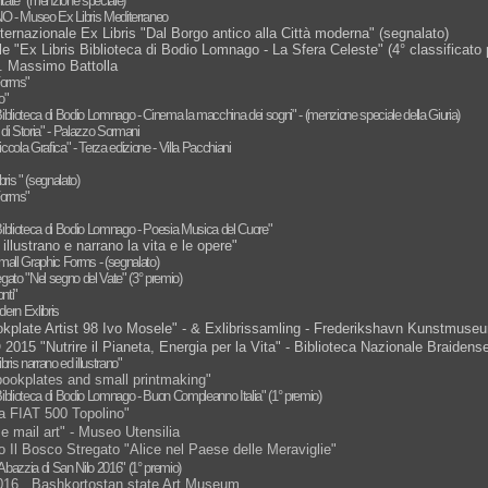
itate" (menzione speciale)
NO - Museo Ex Libris Mediterraneo
rnazionale Ex Libris "Dal Borgo antico alla Città moderna" (segnalato)
 "Ex Libris Biblioteca di Bodio Lomnago - La Sfera Celeste" (4° classificato
. Massimo Battolla
 Forms"
o"
iblioteca di Bodio Lomnago - Cinema la macchina dei sogni" - (menzione speciale della Giuria)
nni di Storia" - Palazzo Sormani
ccola Grafica" - Terza edizione - Villa Pacchiani
ris " (segnalato)
 Forms"
Biblioteca di Bodio Lomnago - Poesia Musica del Cuore"
illustrano e narrano la vita e le opere"
Small Graphic Forms - (segnalato)
egato "Nel segno del Vate" (3° premio)
nti"
dern Exlibris
kplate Artist 98 Ivo Mosele" - & Exlibrissamling - Frederikshavn Kunstmuse
015 "Nutrire il Pianeta, Energia per la Vita" - Biblioteca Nazionale Braidense
bris narrano ed illustrano"
l bookplates and small printmaking"
iblioteca di Bodio Lomnago - Buon Compleanno Italia" (1° premio)
lla FIAT 500 Topolino"
 e mail art" - Museo Utensilia
o Il Bosco Stregato "Alice nel Paese delle Meraviglie"
 Abazzia di San Nilo 2016" (1° premio)
 2016 . Bashkortostan state Art Museum