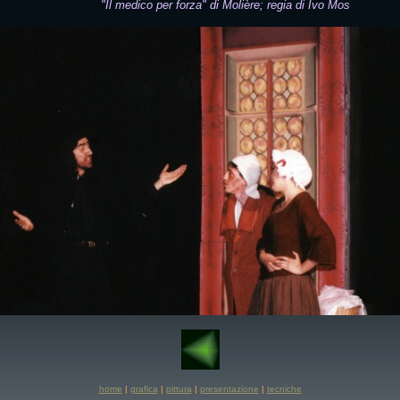
"Il medico per forza" di Molière; regia di Ivo Mosele
home
|
grafica
|
pittura
|
presentazione
|
tecniche